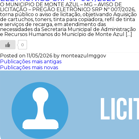
O MUNICIPIO DE MONTE AZUL – MG – AVISO DE
LICITAÇÃO – PREGÃO ELETRÔNICO SRP Nº 007/2026,
torna público o aviso de licitação, objetivando Aquisição
de cartuchos, toners, tinta para copiadora, refil de tinta
e serviços de recarga, em atendimento das
necessidades da Secretaria Municipal de Administração
e Recursos Humanos do Município de Monte Azul […]
0
Posted on 11/05/2026
by monteazulmggov
Navegação
Publicações mais antigas
Publicações mais novas
por
posts