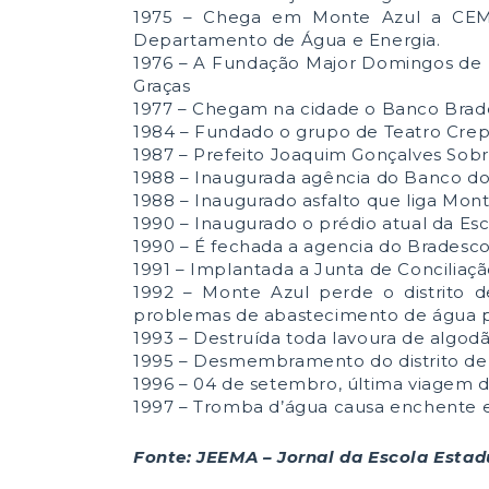
1975 – Chega em Monte Azul a CEMIG
Departamento de Água e Energia.
1976 – A Fundação Major Domingos de 
Graças
1977 – Chegam na cidade o Banco Brade
1984 – Fundado o grupo de Teatro Crepú
1987 – Prefeito Joaquim Gonçalves So
1988 – Inaugurada agência do Banco do 
1988 – Inaugurado asfalto que liga Mon
1990 – Inaugurado o prédio atual da Es
1990 – É fechada a agencia do Bradesco
1991 – Implantada a Junta de Conciliaç
1992 – Monte Azul perde o distrito 
problemas de abastecimento de água p
1993 – Destruída toda lavoura de algod
1995 – Desmembramento do distrito de 
1996 – 04 de setembro, última viagem d
1997 – Tromba d’água causa enchente e
Fonte: JEEMA – Jornal da Escola Estad