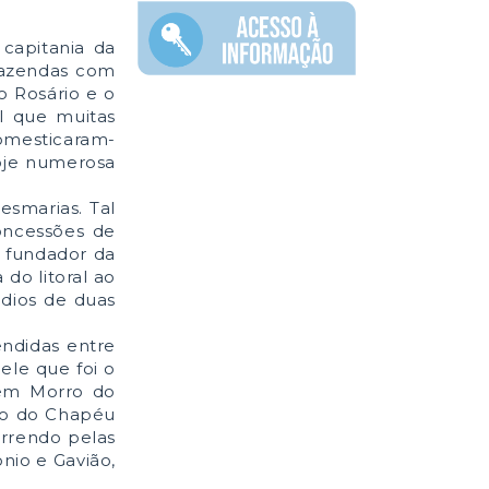
capitania da
 fazendas com
 Rosário e o
l que muitas
domesticaram-
hoje numerosa
esmarias. Tal
concessões de
, fundador da
do litoral ao
ndios de duas
endidas entre
ele que foi o
 em Morro do
ro do Chapéu
orrendo pelas
nio e Gavião,