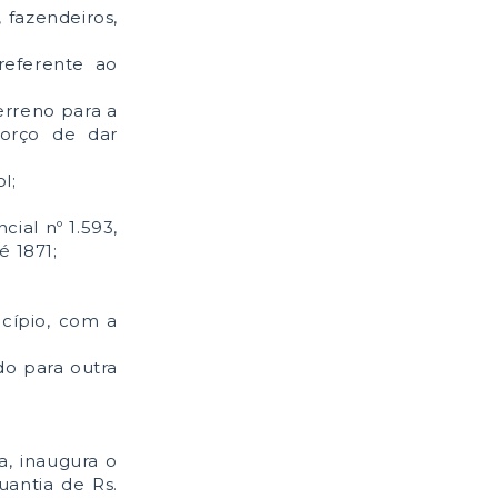
 fazendeiros,
referente ao
terreno para a
orço de dar
l;
ial nº 1.593,
é 1871;
icípio, com a
do para outra
a, inaugura o
uantia de Rs.