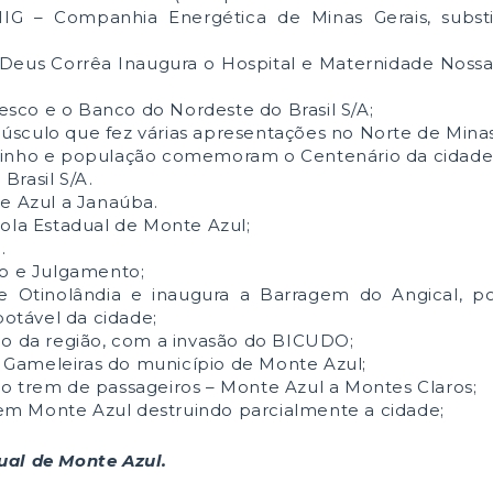
 – Companhia Energética de Minas Gerais, subst
Deus Corrêa Inaugura o Hospital e Maternidade Nossa
sco e o Banco do Nordeste do Brasil S/A;
sculo que fez várias apresentações no Norte de Minas
brinho e população comemoram o Centenário da cidade
Brasil S/A.
te Azul a Janaúba.
cola Estadual de Monte Azul;
.
ão e Julgamento;
de Otinolândia e inaugura a Barragem do Angical, p
otável da cidade;
ão da região, com a invasão do BICUDO;
Gameleiras do município de Monte Azul;
o trem de passageiros – Monte Azul a Montes Claros;
m Monte Azul destruindo parcialmente a cidade;
ual de Monte Azul.