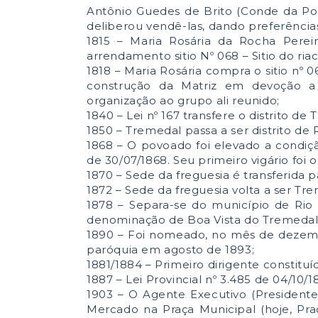
Antônio Guedes de Brito (Conde da Pont
deliberou vendê-las, dando preferência
1815 – Maria Rosária da Rocha Pere
arrendamento sitio Nº 068 – Sitio do ria
1818 – Maria Rosária compra o sitio nº 0
construção da Matriz em devoção a
organização ao grupo ali reunido;
1840 – Lei nº 167 transfere o distrito 
1850 – Tremedal passa a ser distrito de 
1868 – O povoado foi elevado a condiçã
de 30/07/1868. Seu primeiro vigário foi
1870 – Sede da freguesia é transferida p
1872 – Sede da freguesia volta a ser Tr
1878 – Separa-se do município de Rio 
denominação de Boa Vista do Tremedal
1890 – Foi nomeado, no mês de dezembr
paróquia em agosto de 1893;
1881/1884 – Primeiro dirigente constitu
1887 – Lei Provincial nº 3.485 de 04/10/
1903 – O Agente Executivo (Presidente 
Mercado na Praça Municipal (hoje, Praç