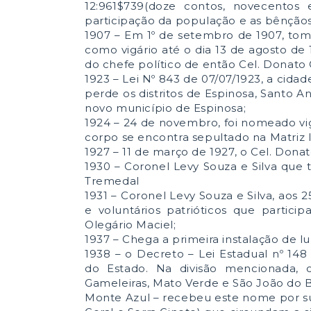
12:961$739(doze contos, novecentos
participação da população e as bênção
1907 – Em 1º de setembro de 1907, tom
como vigário até o dia 13 de agosto de
do chefe político de então Cel. Donato 
1923 – Lei Nº 843 de 07/07/1923, a cida
perde os distritos de Espinosa, Santo
novo município de Espinosa;
1924 – 24 de novembro, foi nomeado vi
corpo se encontra sepultado na Matriz l
1927 – 11 de março de 1927, o Cel. Dona
1930 – Coronel Levy Souza e Silva que 
Tremedal
1931 – Coronel Levy Souza e Silva, aos
e voluntários patrióticos que partic
Olegário Maciel;
1937 – Chega a primeira instalação de lu
1938 – o Decreto – Lei Estadual nº 148 de
do Estado. Na divisão mencionada, o 
Gameleiras, Mato Verde e São João do B
Monte Azul – recebeu este nome por s