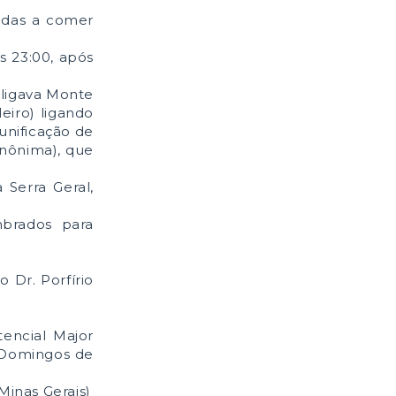
adas a comer
s 23:00, após
 ligava Monte
eiro) ligando
unificação de
Anônima), que
 Serra Geral,
brados para
.
 Dr. Porfírio
tencial Major
 Domingos de
inas Gerais)