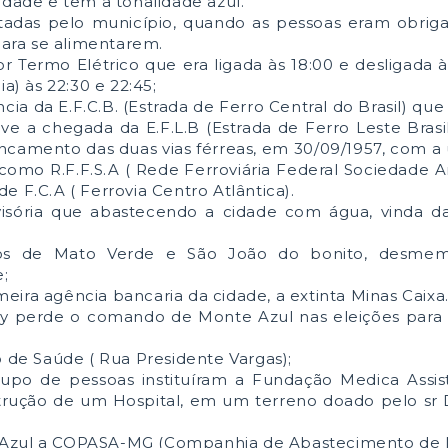
idade e tem a tonalidade azul.
ntadas pelo município, quando as pessoas eram obrig
 para se alimentarem.
 Termo Elétrico que era ligada às 18:00 e desligada à
a) às 22:30 e 22:45;
ia da E.F.C.B. (Estrada de Ferro Central do Brasil) que
ve a chegada da E.F.L.B (Estrada de Ferro Leste Brasil
ncamento das duas vias férreas, em 30/09/1957, com a 
 como R.F.F.S.A ( Rede Ferroviária Federal Sociedade 
e F.C.A ( Ferrovia Centro Atlântica).
isória que abastecendo a cidade com água, vinda da
itos de Mato Verde e São João do bonito, desmem
;
ira agência bancaria da cidade, a extinta Minas Caixa
vy perde o comando de Monte Azul nas eleições para o
o de Saúde ( Rua Presidente Vargas);
upo de pessoas instituíram a Fundação Medica Assis
trução de um Hospital, em um terreno doado pelo sr
 Azul a COPASA-MG (Companhia de Abastecimento de M