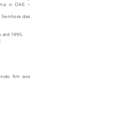
itui o DAE –
 Senhora das
 até 1995.
;
ondo fim aos