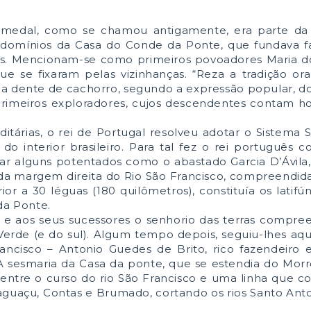
emedal, como se chamou antigamente, era parte da 
os domínios da Casa do Conde da Ponte, que fundava
as. Mencionam-se como primeiros povoadores Maria do
 se fixaram pelas vizinhanças. “Reza a tradição ora
das a dente de cachorro, segundo a expressão popular, 
s primeiros exploradores, cujos descendentes contam 
itárias, o rei de Portugal resolveu adotar o Sistema S
do interior brasileiro. Para tal fez o rei português 
ciar alguns potentados como o abastado Garcia D’Ávila
 da margem direita do Rio São Francisco, compreendida 
ior a 30 léguas (180 quilômetros), constituía os latifú
da Ponte.
e aos seus sucessores o senhorio das terras compre
o Verde (e do sul). Algum tempo depois, seguiu-lhes aqu
cisco – Antonio Guedes de Brito, rico fazendeiro
A sesmaria da Casa da ponte, que se estendia do Mor
 entre o curso do rio São Francisco e uma linha que c
araguaçu, Contas e Brumado, cortando os rios Santo Anto