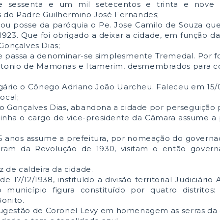
 e sessenta e um mil setecentos e trinta e nove 
s do Padre Guilhermino José Fernandes;
ou posse da paróquia o Pe. Jose Camilo de Souza que
 1923. Que foi obrigado a deixar a cidade, em função d
Gonçalves Dias;
de passa a denominar-se simplesmente Tremedal. Por for
 Antonio de Mamonas e Itamerim, desmembrados para c
gário o Cônego Adriano João Uarcheu. Faleceu em 15/
ocal;
to Gonçalves Dias, abandona a cidade por perseguição p
tinha o cargo de vice-presidente da Câmara assume a 
 25 anos assume a prefeitura, por nomeação do governad
iparam da Revolução de 1930, visitam o então govern
z de caldeira da cidade.
 17/12/1938, instituído a divisão territorial Judiciário 
município figura constituído por quatro distritos:
onito.
ugestão de Coronel Levy em homenagem as serras da c