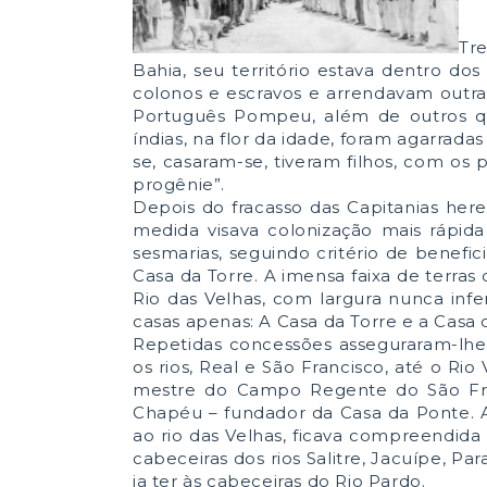
Tr
Bahia, seu território estava dentro d
colonos e escravos e arrendavam outr
Português Pompeu, além de outros que
índias, na flor da idade, foram agarra
se, casaram-se, tiveram filhos, com o
progênie”.
Depois do fracasso das Capitanias hered
medida visava colonização mais rápida 
sesmarias, seguindo critério de benefi
Casa da Torre. A imensa faixa de terras
Rio das Velhas, com largura nunca infer
casas apenas: A Casa da Torre e a Casa 
Repetidas concessões asseguraram-lhe 
os rios, Real e São Francisco, até o Ri
mestre do Campo Regente do São Fran
Chapéu – fundador da Casa da Ponte. 
ao rio das Velhas, ficava compreendida
cabeceiras dos rios Salitre, Jacuípe, P
ia ter às cabeceiras do Rio Pardo.