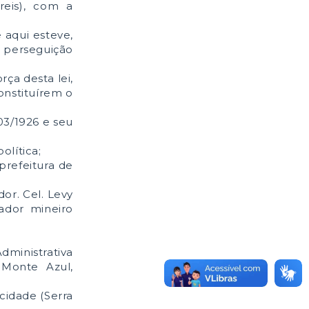
reis), com a
 aqui esteve,
a perseguição
ça desta lei,
onstituírem o
03/1926 e seu
olítica;
prefeitura de
or. Cel. Levy
ador mineiro
Administrativa
 Monte Azul,
idade (Serra