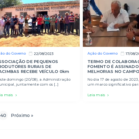
ão do Governo
Ação do Governo
22/08/2023
17/08/2
SSOCIAÇÃO DE PEQUENOS
TERMO DE COLABORA
RODUTORES RURAIS DE
FOMENTO É ASSINADO
ACIMBAS RECEBE VEÍCULO 0km
MELHORIAS NO CAMPO
ste domingo (20/08), a Administração
No dia 17 de agosto de 2023,
nicipal, juntamente com os [...]
um marco significativo para[
ia mais
Leia mais
40
Próximo »