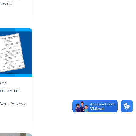
açã[...]
2023
DE 29 DE
Adm.: “Aliança