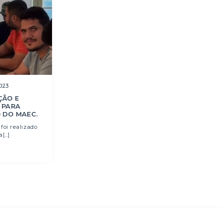
023
ÇÃO E
 PARA
 DO MAEC.
 foi realizado
...]