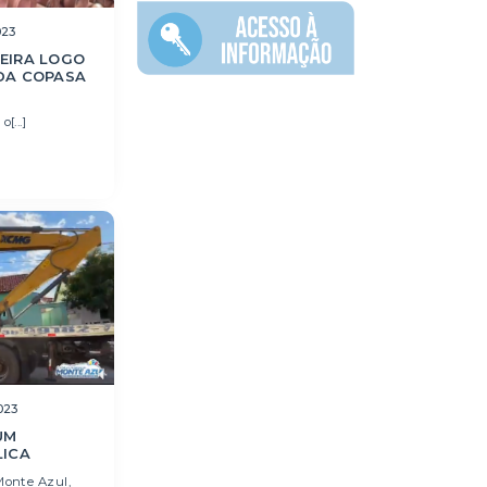
023
EIRA LOGO
DA COPASA
[...]
023
UM
LICA
Monte Azul,