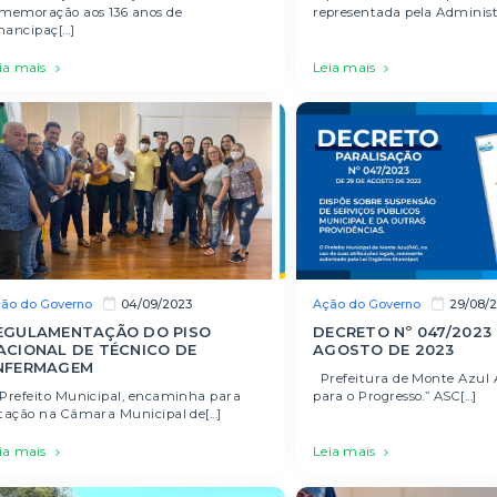
memoração aos 136 anos de
representada pela Administr
ancipaç[...]
ia mais
Leia mais
ão do Governo
Ação do Governo
04/09/2023
29/08/
EGULAMENTAÇÃO DO PISO
DECRETO Nº 047/2023 
ACIONAL DE TÉCNICO DE
AGOSTO DE 2023
NFERMAGEM
Prefeitura de Monte Azul 
Prefeito Municipal, encaminha para
para o Progresso.” ASC[...]
tação na Câmara Municipal de[...]
ia mais
Leia mais