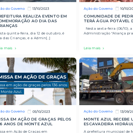
ão do Governo
Ação do Governo
13/10/2023
10/10/2
REFEITURA REALIZA EVENTO EM
COMUNIDADE DE PEDR
OMEMORAÇÃO AO DIA DAS
TERÁ ÁGUA POTÁVEL 
RIANÇAS
Nesta sexta-feira (06/10), a
sta quinta-feira, dia 12 de outubro, é
Administração “Aliança pra o
a das Crianças, e a Admin[...]
ia mais
Leia mais
ão do Governo
Ação do Governo
05/10/2023
13/09/2
ISSA EM AÇÃO DE GRAÇAS PELOS
MONTE AZUL RECEBE 
36 ANOS DE MONTE AZUL
ESCAVADEIRA HIDRÁU
ssa em Ação de Graças em
A prefeitura municipal de 