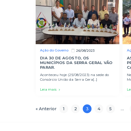
Ação do Governo
Aç
26/08/2023
DIA 30 DE AGOSTO, OS
A
MUNICÍPIOS DA SERRA GERAL VÃO
P
PARAR.
C
Aconteceu hoje (25/08/2023) na sede do
Ne
Consórcio União da Serra Gera[...]
Mu
Leia mais
Le
« Anterior
1
2
3
4
5
…