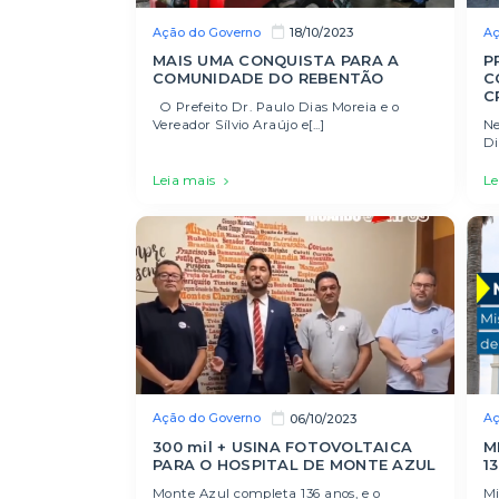
Ação do Governo
Aç
18/10/2023
MAIS UMA CONQUISTA PARA A
P
COMUNIDADE DO REBENTÃO
C
C
O Prefeito Dr. Paulo Dias Moreia e o
Vereador Sílvio Araújo e[...]
Ne
Di
Leia mais
Le
Ação do Governo
Aç
06/10/2023
300 mil + USINA FOTOVOLTAICA
M
PARA O HOSPITAL DE MONTE AZUL
1
Monte Azul completa 136 anos, e o
Mi