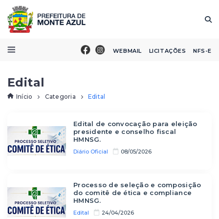
WEBMAIL
LICITAÇÕES
NFS-E
Edital
Início
Categoria
Edital
Edital de convocação para eleição
presidente e conselho fiscal
HMNSG.
Diário Oficial
08/05/2026
Processo de seleção e composição
do comitê de ética e compliance
HMNSG.
Edital
24/04/2026