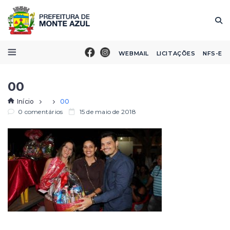
WEBMAIL
LICITAÇÕES
NFS-E
00
Início
00
0 comentários
15 de maio de 2018