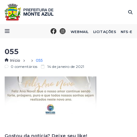
WEBMAIL
LICITAÇÕES
NFS-E
055
Início
055
0 comentários
14 de janeiro de 2021
Gostou da notícia? Deixe seu like!