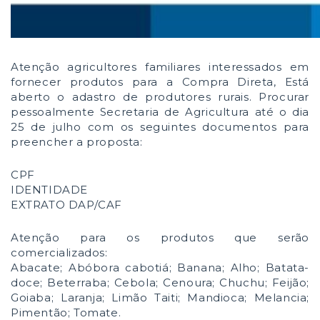
Atenção agricultores familiares interessados em
fornecer produtos para a Compra Direta, E
stá
aberto o adastro de produtores rurais.
Procurar
pessoalmente Secretaria de Agricultura até o dia
25 de julho com os seguintes documentos para
preencher a proposta:
CPF
IDENTIDADE
EXTRATO DAP/CAF
Atenção para os produtos que serão
comercializados:
Abacate;
Abóbora cabotiá;
Banana;
Alho;
Batata-
doce;
Beterraba;
Cebola;
Cenoura;
Chuchu;
Feijão;
Goiaba;
Laranja;
Limão Taiti;
Mandioca;
Melancia;
Pimentão;
Tomate.