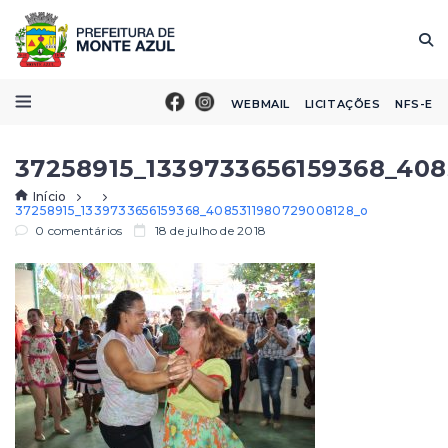
WEBMAIL
LICITAÇÕES
NFS-E
37258915_1339733656159368_408
Início
37258915_1339733656159368_4085311980729008128_o
0 comentários
18 de julho de 2018