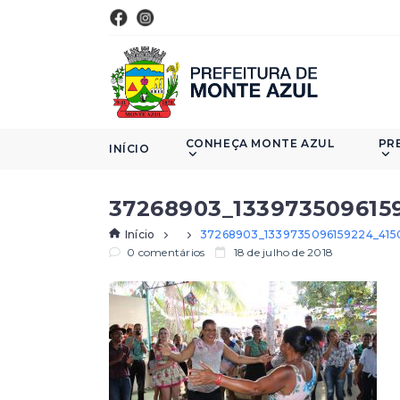
CONHEÇA MONTE AZUL
PR
INÍCIO
37268903_133973509615
Início
37268903_1339735096159224_415
0 comentários
18 de julho de 2018