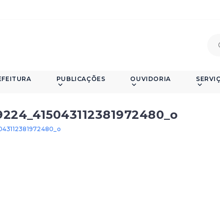
EFEITURA
PUBLICAÇÕES
OUVIDORIA
SERVI
9224_415043112381972480_o
043112381972480_o