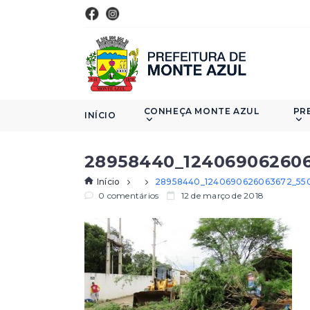
CONHEÇA MONTE AZUL
PR
INÍCIO
28958440_124069062606
Início
28958440_1240690626063672_550
0 comentários
12 de março de 2018