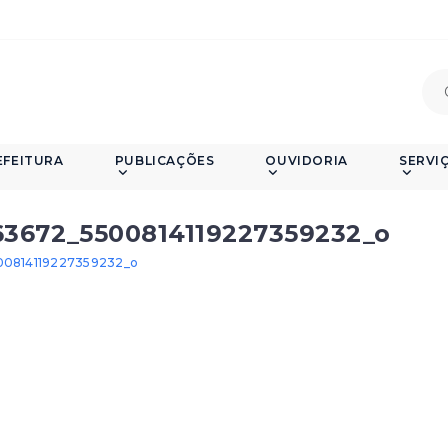
EFEITURA
PUBLICAÇÕES
OUVIDORIA
SERVI
3672_5500814119227359232_o
0814119227359232_o