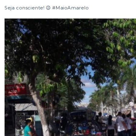
Seja consciente!
😉
#
MaioAmarelo