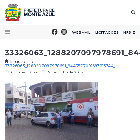
WEBMAIL
LICITAÇÕES
NFS-E
33326063_1288207097978691_84
Início
33326063_1288207097978691_8443577091693215744_o
0 comentários
7 de junho de 2018