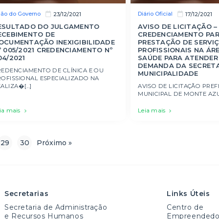
ão do Governo
Diário Oficial
23/12/2021
17/12/2021
ESULTADO DO JULGAMENTO
AVISO DE LICITAÇÃO –
ECEBIMENTO DE
CREDENCIAMENTO PA
OCUMENTAÇÃO INEXIGIBILIDADE
PRESTAÇÃO DE SERVI
º 005/2021 CREDENCIAMENTO Nº
PROFISSIONAIS NA ÁR
04/2021
SAÚDE PARA ATENDER
DEMANDA DA SECRETA
REDENCIAMENTO DE CLÍNICA E OU
MUNICIPALIDADE
ROFISSIONAL ESPECIALIZADO NA
ALIZA�[...]
AVISO DE LICITAÇÃO PREF
MUNICIPAL DE MONTE AZUL 
ia mais
Leia mais
29
30
Próximo »
Secretarias
Links Úteis
Secretaria de Administração
Centro de
e Recursos Humanos
Empreendedo