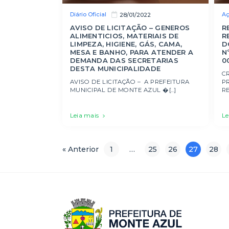
Diário Oficial
Aç
28/01/2022
AVISO DE LICITAÇÃO – GENEROS
R
ALIMENTICIOS, MATERIAIS DE
R
LIMPEZA, HIGIENE, GÁS, CAMA,
D
MESA E BANHO, PARA ATENDER A
N
DEMANDA DAS SECRETARIAS
0
DESTA MUNICIPALIDADE
C
AVISO DE LICITAÇÃO – A PREFEITURA
P
MUNICIPAL DE MONTE AZUL �[...]
RE
Leia mais
Le
« Anterior
1
…
25
26
27
28