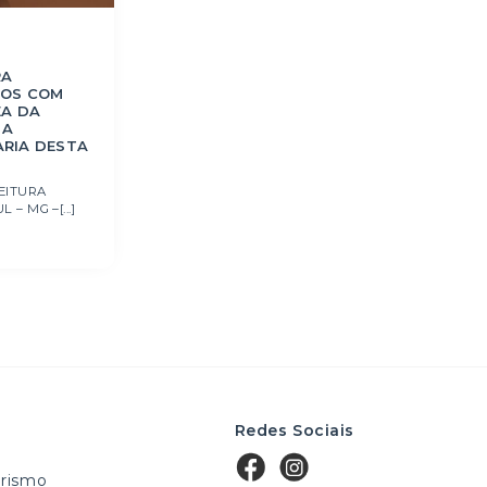
RA
ÇOS COM
EA DA
 A
RIA DESTA
EITURA
– MG –[...]
Redes Sociais
rismo