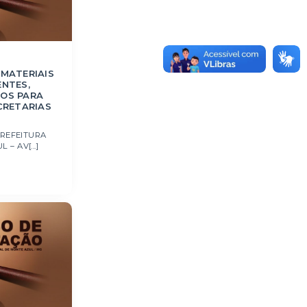
 MATERIAIS
ENTES,
COS PARA
CRETARIAS
PREFEITURA
– AV[...]