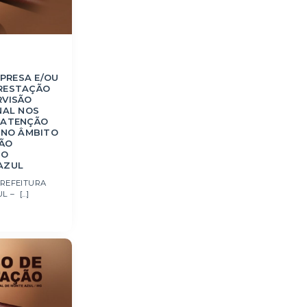
PRESA E/OU
PRESTAÇÃO
RVISÃO
NAL NOS
E ATENÇÃO
, NO ÂMBITO
ÃO
DO
AZUL
PREFEITURA
– [...]