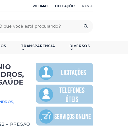
WEBMAIL
LICITAÇÕES
NFS-E
ÇOS
TRANSPARÊNCIA
DIVERSOS
NIO
NDROS,
 SAÚDE
INDROS,
22 – PREGÃO