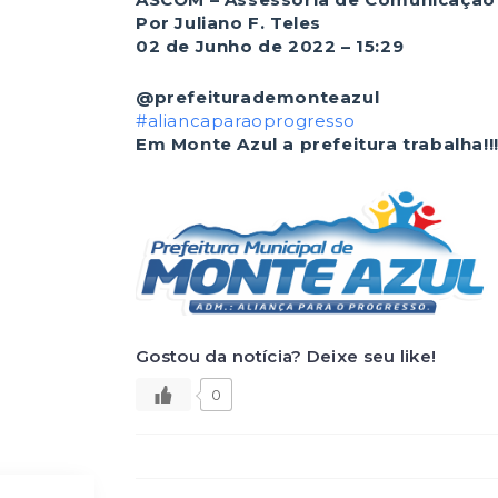
Por Juliano F. Teles
02 de Junho de 2022 – 15:29
@prefeiturademonteazul
#aliancaparaoprogresso
Em Monte Azul a prefeitura trabalha!!
Gostou da notícia? Deixe seu like!
0