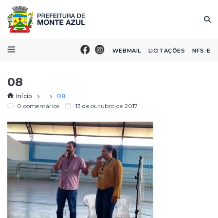
WEBMAIL
LICITAÇÕES
NFS-E
08
Início
08
0 comentários
13 de outubro de 2017