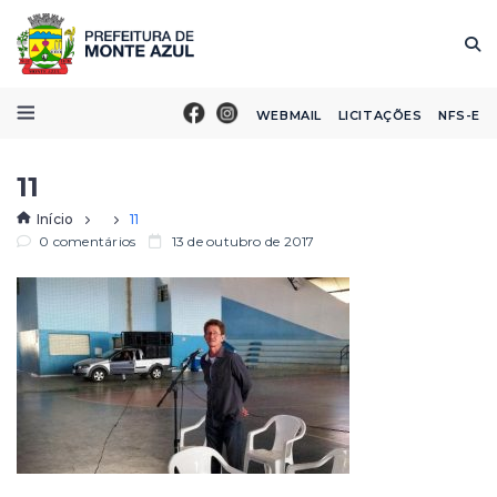
WEBMAIL
LICITAÇÕES
NFS-E
11
Início
11
0 comentários
13 de outubro de 2017