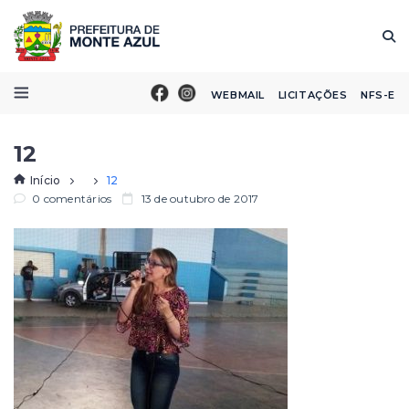
WEBMAIL
LICITAÇÕES
NFS-E
12
Início
12
0 comentários
13 de outubro de 2017