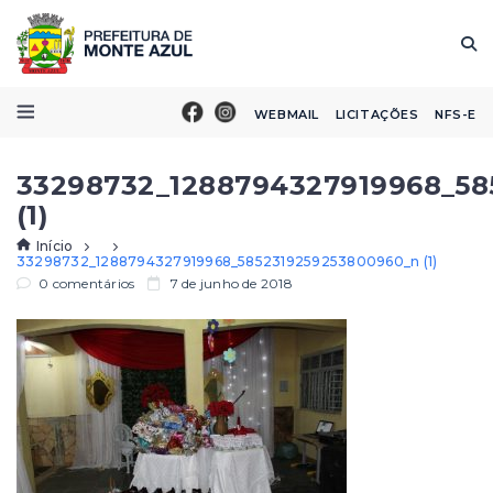
WEBMAIL
LICITAÇÕES
NFS-E
33298732_1288794327919968_58
(1)
Início
33298732_1288794327919968_5852319259253800960_n (1)
0 comentários
7 de junho de 2018