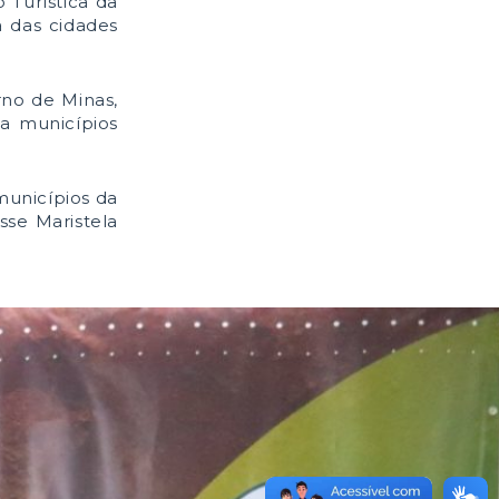
 Turística da
a das cidades
o de Minas,
da municípios
municípios da
sse Maristela