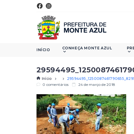
CONHEÇA MONTE AZUL
PR
INÍCIO
29594495_125008746179
Início
29594495_1250087461790655_82
0 comentários
24 de março de 2018