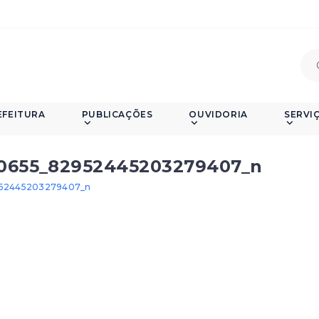
EFEITURA
PUBLICAÇÕES
OUVIDORIA
SERVI
0655_82952445203279407_n
952445203279407_n