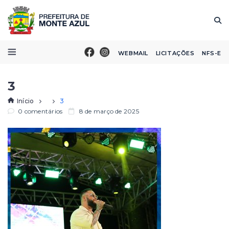
WEBMAIL
LICITAÇÕES
NFS-E
3
Início
3
0 comentários
8 de março de 2025