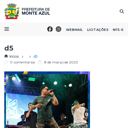
WEBMAIL
LICITAÇÕES
NFS-E
d5
Início
d5
0 comentários
8 de março de 2025