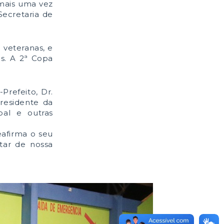
 mais uma vez
Secretaria de
 veteranas, e
s. A 2ª Copa
Prefeito, Dr.
residente da
pal e outras
eafirma o seu
ar de nossa