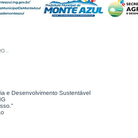
RO…
ria e Desenvolvimento Sustentável
 MG
sso.”
ão