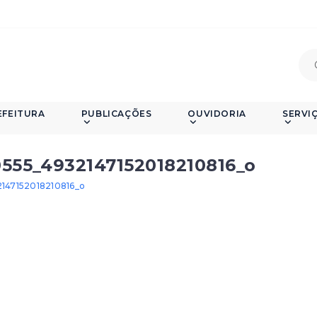
EFEITURA
PUBLICAÇÕES
OUVIDORIA
SERVI
555_4932147152018210816_o
147152018210816_o