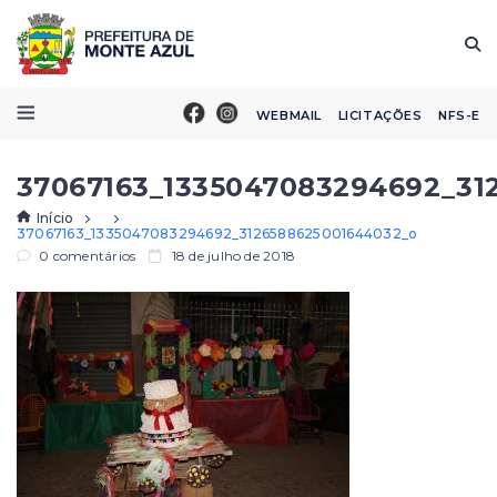
WEBMAIL
LICITAÇÕES
NFS-E
37067163_1335047083294692_31
Início
37067163_1335047083294692_3126588625001644032_o
0 comentários
18 de julho de 2018