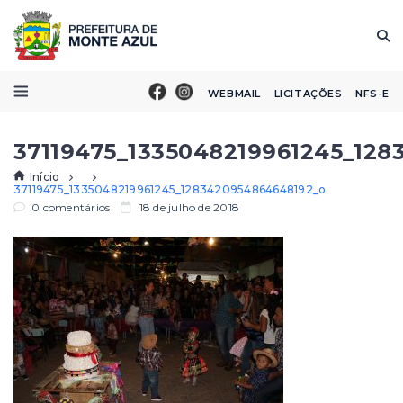
WEBMAIL
LICITAÇÕES
NFS-E
37119475_1335048219961245_12
Início
37119475_1335048219961245_1283420954864648192_o
0 comentários
18 de julho de 2018