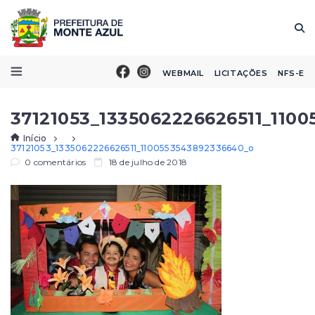
WEBMAIL
LICITAÇÕES
NFS-E
37121053_1335062226626511_110
Início
37121053_1335062226626511_1100553543892336640_o
0 comentários
18 de julho de 2018