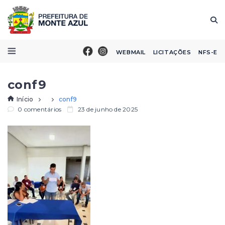
WEBMAIL
LICITAÇÕES
NFS-E
conf9
Início
conf9
0 comentários
23 de junho de 2025