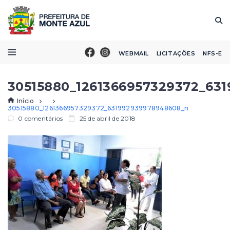
WEBMAIL
LICITAÇÕES
NFS-E
30515880_1261366957329372_63
Início
30515880_1261366957329372_631992939978948608_n
0 comentários
25 de abril de 2018