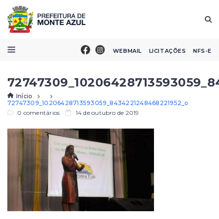
WEBMAIL
LICITAÇÕES
NFS-E
72747309_10206428713593059_8
Início
72747309_10206428713593059_8434221248468221952_o
0 comentários
14 de outubro de 2019