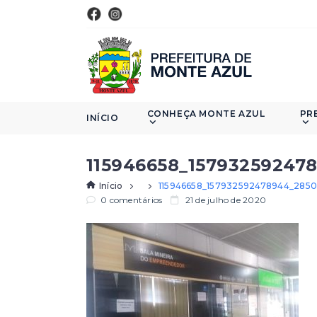
CONHEÇA MONTE AZUL
PR
INÍCIO
115946658_15793259247
Início
115946658_157932592478944_285
0 comentários
21 de julho de 2020