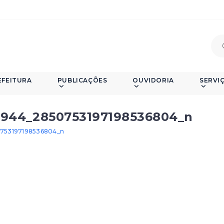
EFEITURA
PUBLICAÇÕES
OUVIDORIA
SERVI
8944_2850753197198536804_n
0753197198536804_n