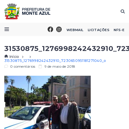
WEBMAIL
LICITAÇÕES
NFS-E
31530875_1276998242432910_723
Início
31530875_1276998242432910_7230650951181271040_o
0 comentários
9 de maio de 2018