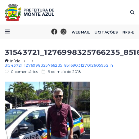
WEBMAIL
LICITAÇÕES
NFS-E
31543721_1276998325766235_851
Início
31543721_1276998325766235_8516903127012605952_n
0 comentários
9 de maio de 2018