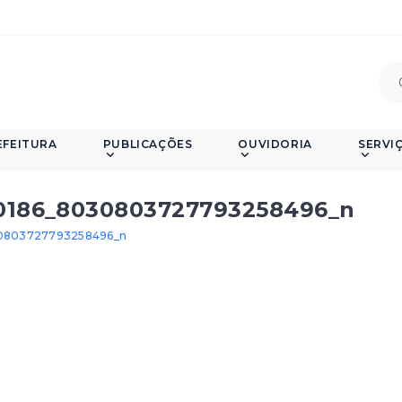
EFEITURA
PUBLICAÇÕES
OUVIDORIA
SERVI
0186_8030803727793258496_n
30803727793258496_n