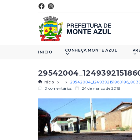
CONHEÇA MONTE AZUL
PR
INÍCIO
29542004_124939215186
Início
29542004_1249392151860186_80
0 comentários
24 de março de 2018