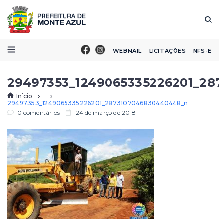
WEBMAIL
LICITAÇÕES
NFS-E
29497353_1249065335226201_2
Início
29497353_1249065335226201_2873107046830440448_n
0 comentários
24 de março de 2018