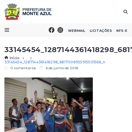
WEBMAIL
LICITAÇÕES
NFS-E
33145454_1287144361418298_681
Início
33145454_1287144361418298_6817008955915501568_n
0 comentários
6 de junho de 2018