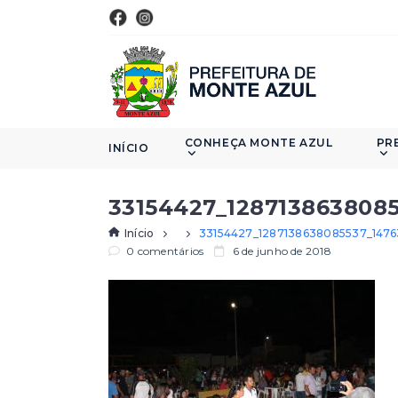
CONHEÇA MONTE AZUL
PR
INÍCIO
33154427_128713863808
Início
33154427_1287138638085537_147
0 comentários
6 de junho de 2018