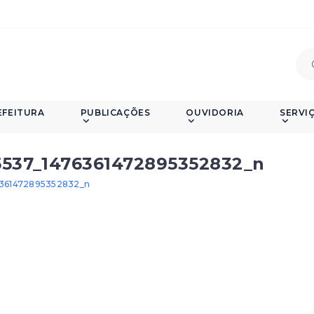
EFEITURA
PUBLICAÇÕES
OUVIDORIA
SERVI
5537_1476361472895352832_n
6361472895352832_n