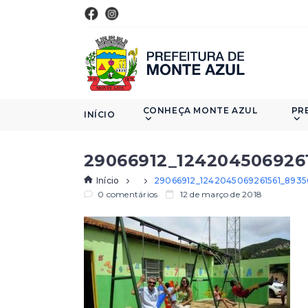
CONHEÇA MONTE AZUL
PR
INÍCIO
29066912_124204506926
Início
29066912_1242045069261561_893
0 comentários
12 de março de 2018