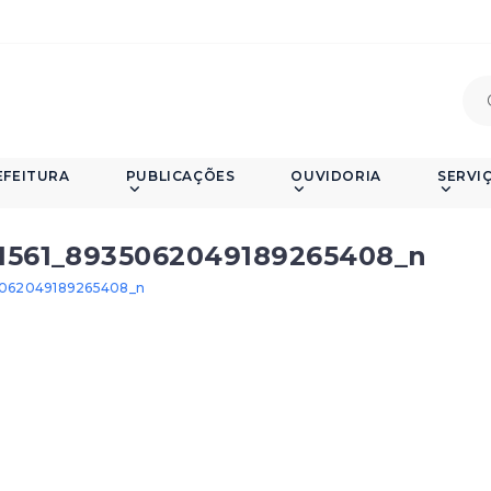
EFEITURA
PUBLICAÇÕES
OUVIDORIA
SERVI
1561_8935062049189265408_n
5062049189265408_n