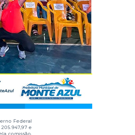
verno Federal
 205.947,97 e
ela comissão,