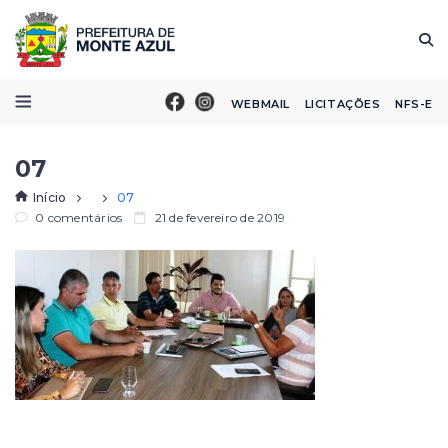
WEBMAIL
LICITAÇÕES
NFS-E
07
Início
07
0 comentários
21 de fevereiro de 2019