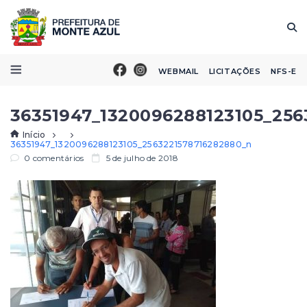
WEBMAIL
LICITAÇÕES
NFS-E
36351947_1320096288123105_256
Início
36351947_1320096288123105_2563221578716282880_n
0 comentários
5 de julho de 2018