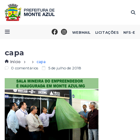
WEBMAIL
LICITAÇÕES
NFS-E
capa
Início
capa
0 comentários
5 de julho de 2018