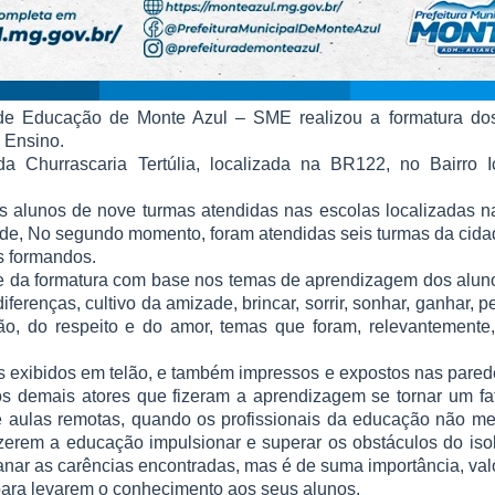
 de Educação de Monte Azul – SME realizou a formatura do
 Ensino.
 Churrascaria Tertúlia, localizada na BR122, no Bairro I
s alunos de nove turmas atendidas nas escolas localizadas na
de, No segundo momento, foram atendidas seis turmas da cidad
s formandos.
 da formatura com base nos temas de aprendizagem dos aluno
iferenças, cultivo da amizade, brincar, sorrir, sonhar, ganhar, p
dão, do respeito e do amor, temas que foram, relevantemente
s exibidos em telão, e também impressos e expostos nas pared
os demais atores que fizeram a aprendizagem se tornar um fa
 aulas remotas, quando os profissionais da educação não me
zerem a educação impulsionar e superar os obstáculos do isol
anar as carências encontradas, mas é de suma importância, valor
para levarem o conhecimento aos seus alunos.