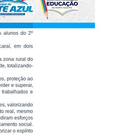
s alunos do 2º
caraí, em dois
 zona rural do
e, totalizando-
s, proteção ao
erder e superar,
, trabalhados e
es, valorizando
to real, mesmo
diram esforços
amento social.
izar o espírito