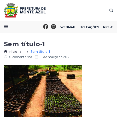
WEBMAIL
LICITAÇÕES
NFS-E
Sem título-1
Início
Sem título-1
0 comentários
11 de março de 2021