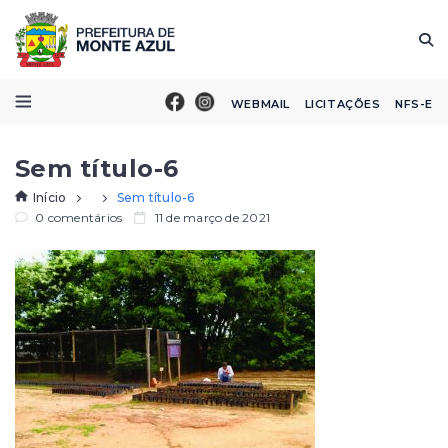
WEBMAIL
LICITAÇÕES
NFS-E
Sem título-6
Início
Sem título-6
0 comentários
11 de março de 2021