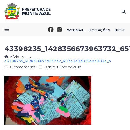
WEBMAIL
LICITAÇÕES
NFS-E
43398235_1428356673963732_6
Início
43398235_1428356673963732_6513424930674049024_n
0 comentários
9 de outubro de 2018