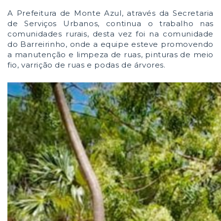
A Prefeitura de Monte Azul, através da Secretaria
de Serviços Urbanos, continua o trabalho nas
comunidades rurais, desta vez foi na comunidade
do Barreirinho, onde a equipe esteve promovendo
a manutenção e limpeza de ruas, pinturas de meio
fio, varrição de ruas e podas de árvores.