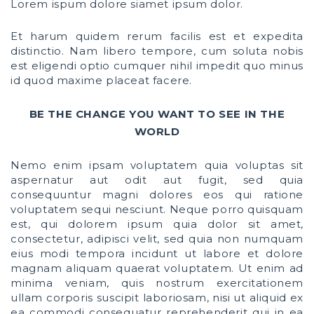
Lorem ispum dolore siamet ipsum dolor.
Et harum quidem rerum facilis est et expedita
distinctio. Nam libero tempore, cum soluta nobis
est eligendi optio cumquer nihil impedit quo minus
id quod maxime placeat facere.
BE THE CHANGE YOU WANT TO SEE IN THE
WORLD
Nemo enim ipsam voluptatem quia voluptas sit
aspernatur aut odit aut fugit, sed quia
consequuntur magni dolores eos qui ratione
voluptatem sequi nesciunt. Neque porro quisquam
est, qui dolorem ipsum quia dolor sit amet,
consectetur, adipisci velit, sed quia non numquam
eius modi tempora incidunt ut labore et dolore
magnam aliquam quaerat voluptatem. Ut enim ad
minima veniam, quis nostrum exercitationem
ullam corporis suscipit laboriosam, nisi ut aliquid ex
ea commodi consequatur reprehenderit qui in ea