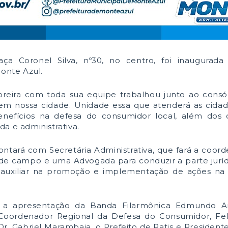
praça Coronel Silva, nº30, no centro, foi inaugura
nte Azul.
Moreira com toda sua equipe trabalhou junto ao cons
 em nossa cidade. Unidade essa que atenderá as cid
nefícios na defesa do consumidor local, além dos c
a e administrativa.
tará com Secretária Administrativa, que fará a coord
 e de campo e uma Advogada para conduzir a parte jur
 auxiliar na promoção e implementação de ações na 
 a apresentação da Banda Filarmônica Edmundo Ar
Coordenador Regional da Defesa do Consumidor, Feli
. Gabriel Marambaia, o Prefeito de Patis e Presiden