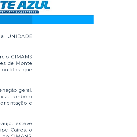
da a UNIDADE
órcio CIMAMS
ades de Monte
onflitos que
enação geral,
ídica, também
orientação e
aújo, esteve
pe Caires, o
te do CIMANS,