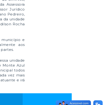
 da Assessora
ssor Jurídico
ano Pedreiro,
ra da unidade
Edilson Rocha
o município e
almente aos
partes.
 essa unidade
ue Monte Azul
nicipal todos
ada vez mais
atuante e irá