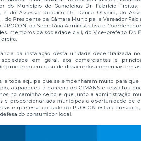
or do Município de Gameleiras Dr. Fabrício Freitas,
 e do Assessor Jurídico Dr. Danilo Oliveira, do Asse
do, do Presidente da Câmara Municipal e Vereador Fabi
o PROCON, da Secretária Administrativa e Coordenado
des, membros da sociedade civil, do Vice-prefeito Dr. 
oreira.
tância da instalação desta unidade decentralizada n
sociedade em geral, aos comerciantes e princip
de procurem em caso de desacordos comerciais em as 
os, a toda equipe que se empenharam muito para que
pio, a gradeceu a parceira do CIMANS e ressaltou q
mos no caminho certo e que junto a administração mu
 e proporcionar aos munícipes a oportunidade de c
reas e que essa unidade do PROCON estará presente, 
a defesa do consumidor local.